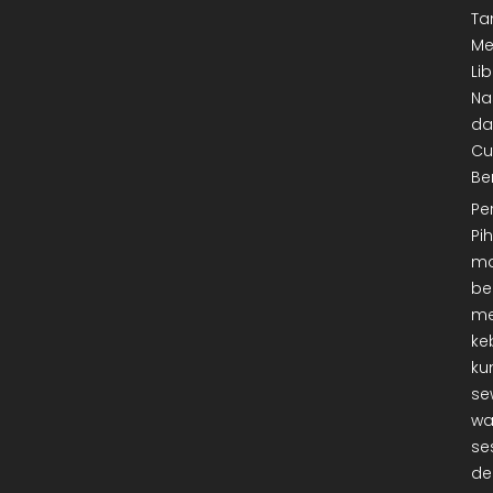
Ta
Me
Lib
Na
da
Cu
Be
Pe
Pi
ma
be
me
ke
ku
se
wa
se
de