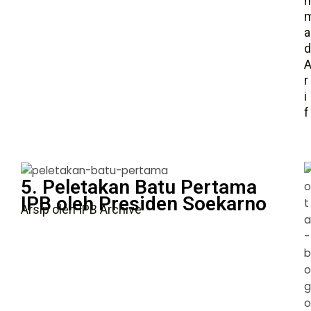
a
d
r
i
f
5. Peletakan Batu Pertama
IPB oleh Presiden Soekarno
Arsip oleh IPB Archive