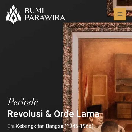
Lewati
Mai
ke
Men
konten
Periode
Revolusi & Orde Lama
Era Kebangkitan Bangsa (1945-1966)