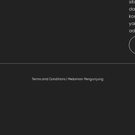
sit
da
ko
ya
ad
Terms and Conditions |
Pedoman Pengunjung