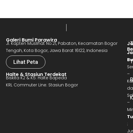
Galeri Bumi Parawira
J
Jl. Kapten Muslihat No.21, Pabaton, Kecamatan Bogor
Be
Tengah, Kota Bogor, Jawa Barat 16122, Indonesia
Ja
Bu
T
Lihat Peta
Se
Halte & Stasiun Terdekat
–
Biskita K2 & K5: Halte Bapeda
B
Ka
KRL Commuter Line: Stasiun Bogor
da
Sa
–
Mi
Tu
:
Ju